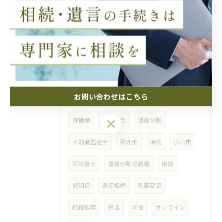
2026/07/24
認知症対策の食事で注目すべき最強食材と避けたい食品リスト徹底ガイド
タグ
Tags
お問い合わせはこちら
お問い合わせはこちら
評価額
財産分与
遺産分割
不動産鑑定士
税理士
相続
小山市
司法書士
遺産分割協議書
相談
認知症
遺産相続
名義変更
相続放棄
終活
老後
オンライン