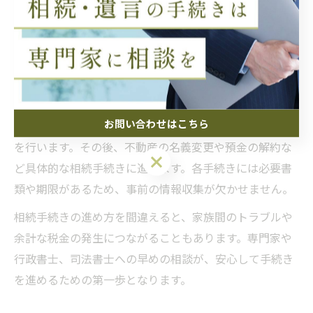
初めて相続に直面した際、何から始めれば良いか戸惑う
方は多いです。特に栃木県小山市では、不動産や預貯金
など多岐にわたる財産の確認や、戸籍謄本の取得、相続
人の調査など、基本的な流れを押さえることが重要で
す。
お問い合わせはこちら
まずは、故人の財産と相続人を明確にし、遺産分割協議
を行います。その後、不動産の名義変更や預金の解約な
お問い合わせはこちら
ど具体的な相続手続きに進みます。各手続きには必要書
類や期限があるため、事前の情報収集が欠かせません。
相続手続きの進め方を間違えると、家族間のトラブルや
余計な税金の発生につながることもあります。専門家や
行政書士、司法書士への早めの相談が、安心して手続き
を進めるための第一歩となります。