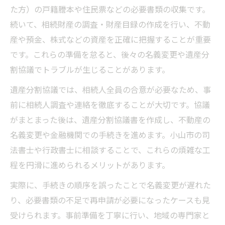
た方）の戸籍謄本や住民票などの必要書類の収集です。
初めてでも安心な相続支援の選び方
続いて、相続財産の調査・財産目録の作成を行い、不動
初めての相続で押さえたい基本の流れ
産や預金、株式などの資産を正確に把握することが重要
相続支援サービス選びの着眼点を紹介
です。これらの準備を怠ると、後々の名義変更や遺産分
口コミや評判で分かる相続事務所の実力
割協議でトラブルが生じることがあります。
相続相談時に確認したいサポート範囲
遺産分割協議では、相続人全員の合意が必要なため、事
相続に強い専門家と連携するメリット
前に相続人調査や連絡を徹底することが大切です。協議
専門家に頼る相続で安心を手に入れる
がまとまった後は、遺産分割協議書を作成し、不動産の
相続を専門家に任せるべき理由とは
名義変更や金融機関での手続きを進めます。小山市の司
法書士や行政書士に相談することで、これらの煩雑な工
司法書士や行政書士の相続支援内容
程を円滑に進められるメリットがあります。
相続代行で得られる安心サポート体験
相続相談による手続きトラブル回避術
実際に、手続きの順序を誤ったことで名義変更が遅れた
り、必要書類の不足で再申請が必要になったケースも見
専門家による相続支援の対応事例集
受けられます。事前準備を丁寧に行い、地域の専門家と
相続の悩み解決へ導く相談活用術