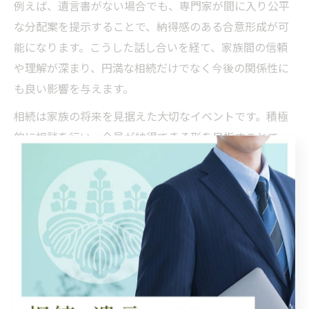
例えば、遺言書がない場合でも、専門家が間に入り公平
な分配案を提示することで、納得感のある合意形成が可
能になります。こうした話し合いを経て、家族間の信頼
や理解が深まり、円満な相続だけでなく今後の関係性に
も良い影響を与えます。
相続は家族の将来を見据えた大切なイベントです。積極
的に相談を行い、全員が納得できる形を目指すことで、
家族の絆をより強くすることができるでしょう。
初めてでも安心な相続支援の選び
方
初めての相続で押さえたい基本の流れ