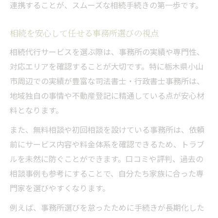
連携することが、スムーズな相続手続きの第一歩です。
相続相談のメリットと活用ポイント
無料相談から始める相続手続きの第一歩
相続を安心して任せる事務所選びの視点
相続支援センターを活用した解決事例
相続代行サービスを選ぶ際は、事務所の実績や専門性、
相続手続きの不安を専門家に相談する効果
対応エリアを確認することが大切です。特に栃木県小山
相続に関わるお悩み相談の進め方
市周辺での実績が豊富な司法書士・行政書士事務所は、
円満相続に役立つ実践的な準備方法
地域独自の事情や不動産登記に精通している点が安心材
相続手続きの事前準備が円満の秘訣
料となります。
財産調査や書類作成の相続実践ポイント
また、無料相談や初回相談を設けている事務所は、依頼
相続支援でトラブル防止する方法を解説
前にサービス内容や料金体系を確認できるため、トラブ
ルを未然に防ぐことができます。口コミや評判、過去の
遺産分割協議を円満に進めるコツ
相談事例も参考にすることで、自分たち家族に合った専
相続代行で安心できる準備体制を作る
門家を選びやすくなります。
例えば、事務所選びを怠ったために手続きが長期化した