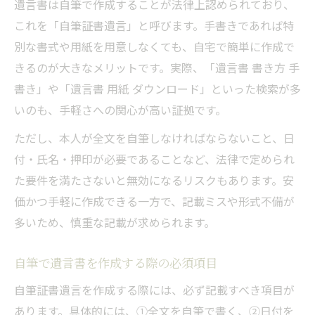
遺言書は自筆で作成することが法律上認められており、
遺言書を安全に残すための保管ポイント
これを「自筆証書遺言」と呼びます。手書きであれば特
全財産を明確に分ける遺言書作成の実践例
別な書式や用紙を用意しなくても、自宅で簡単に作成で
遺言書で全財産を分配する書き方の実例
きるのが大きなメリットです。実際、「遺言書 書き方 手
家族間トラブルを防ぐ遺言書作成の工夫
書き」や「遺言書 用紙 ダウンロード」といった検索が多
自筆で財産目録を添付した遺言書の実践法
いのも、手軽さへの関心が高い証拠です。
遺言書作成で相続人の名前を書くポイント
ただし、本人が全文を自筆しなければならないこと、日
財産ごとの遺言書記載例と注意点まとめ
付・氏名・押印が必要であることなど、法律で定められ
見直しや保管も安心な遺言書づくりのポイント
た要件を満たさないと無効になるリスクもあります。安
遺言書の見直しが必要なタイミングとは
価かつ手軽に作成できる一方で、記載ミスや形式不備が
多いため、慎重な記載が求められます。
遺言書保管と家族への伝え方の工夫
遺言書作成後の訂正・書き換え手続き
自筆で遺言書を作成する際の必須項目
財産変動時の遺言書見直しポイント解説
自筆証書遺言を作成する際には、必ず記載すべき項目が
遺言書保管の選択肢と安全性の比較
あります。具体的には、①全文を自筆で書く、②日付を