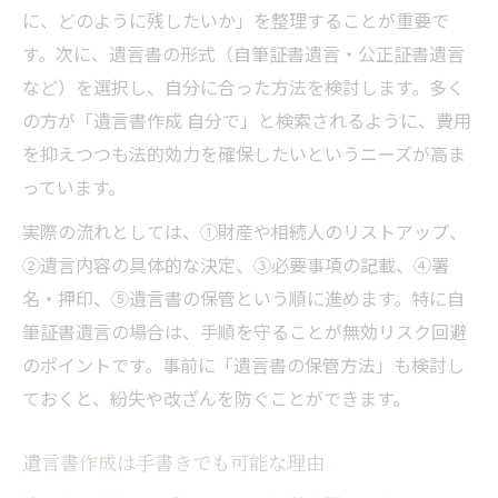
に、どのように残したいか」を整理することが重要で
無効リスクを避ける自筆遺言書のコツ
す。次に、遺言書の形式（自筆証書遺言・公正証書遺言
遺言書作成で無効を防ぐための基本対策
など）を選択し、自分に合った方法を検討します。多く
自筆遺言書の訂正・加筆時の注意事項
の方が「遺言書作成 自分で」と検索されるように、費用
遺言書作成時の署名・日付・押印の必須条
を抑えつつも法的効力を確保したいというニーズが高ま
件
っています。
自筆遺言書で全財産を分ける表現の工夫
実際の流れとしては、①財産や相続人のリストアップ、
遺言書作成で避けたい典型的なミス事例
②遺言内容の具体的な決定、③必要事項の記載、④署
法務局を活用した遺言書保管の安心策
名・押印、⑤遺言書の保管という順に進めます。特に自
遺言書の保管方法に法務局を選ぶ理由
筆証書遺言の場合は、手順を守ることが無効リスク回避
のポイントです。事前に「遺言書の保管方法」も検討し
法務局で遺言書を保管する手続きの流れ
ておくと、紛失や改ざんを防ぐことができます。
遺言書作成後の紛失・改ざんリスクの回避
法
遺言書作成は手書きでも可能な理由
自筆遺言書の保管場所と選択肢の比較