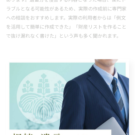
ラブルとなる可能性があるため、実際の作成前に専門家
への相談をおすすめします。実際の利用者からは「例文
を活用して簡単に作成できた」「財産リストを作ること
で抜け漏れなく書けた」という声も多く聞かれます。
無効リスクを避ける自筆遺言書の
コツ
遺言書作成で無効を防ぐための基本対策
遺言書を作成する際に最も重要なのは、法的に有効な形
式を守ることです。形式不備や記載ミスにより遺言書が
無効になる事例は少なくありません。特に自筆証書遺言
の場合、全文を自筆で書くことや、日付・署名・押印の