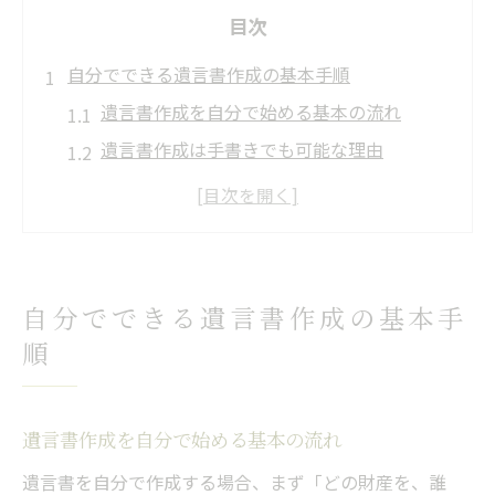
目次
自分でできる遺言書作成の基本手順
遺言書作成を自分で始める基本の流れ
遺言書作成は手書きでも可能な理由
自筆で遺言書を作成する際の必須項目
遺言書作成の流れとその注意点まとめ
全財産を明確に記載する遺言書作成法
簡単に始める遺言書の書き方と注意点
自分でできる遺言書作成の基本手
遺言書の簡単な書き方と基本構成
順
自筆遺言書で注意すべき形式要件とは
手書き遺言書の落とし穴と対策ポイント
遺言書作成を自分で始める基本の流れ
遺言書用紙の選び方とダウンロード方法
遺言書を自分で作成する場合、まず「どの財産を、誰
全財産記載時の遺言書の例文と実践法