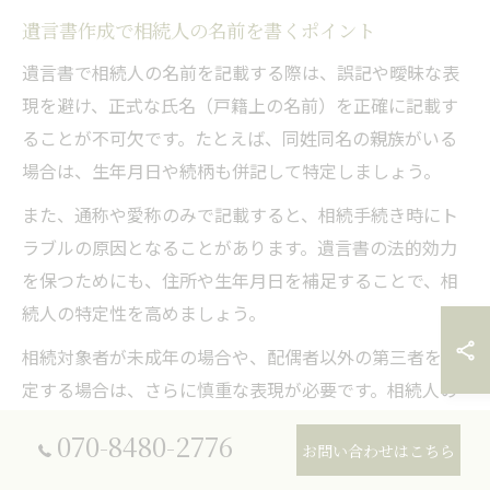
遺言書作成で相続人の名前を書くポイント
遺言書で相続人の名前を記載する際は、誤記や曖昧な表
現を避け、正式な氏名（戸籍上の名前）を正確に記載す
ることが不可欠です。たとえば、同姓同名の親族がいる
場合は、生年月日や続柄も併記して特定しましょう。
また、通称や愛称のみで記載すると、相続手続き時にト
ラブルの原因となることがあります。遺言書の法的効力
を保つためにも、住所や生年月日を補足することで、相
続人の特定性を高めましょう。
相続対象者が未成年の場合や、配偶者以外の第三者を指
定する場合は、さらに慎重な表現が必要です。相続人の
範囲や関係性を明記することで、遺言の内容が確実に実
070-8480-2776
お問い合わせはこちら
現されやすくなります。