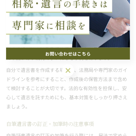
記載が必須となります。
なぜなら、これらの要件を満たしていない場合、せっか
くの遺志が反映されず、家族間でトラブルに発展するリ
スクが高まるためです。例えば、家族が遺言書の存在を
知らずに相続手続きを進めてしまうケースや、記載内容
お問い合わせはこちら
に不備があり裁判で争いになる事例もあります。
お問い合わせはこちら
自分で遺言書を作成する場合は、法務局や専門家のガイ
ドラインを参考にすること、作成後の保管方法まで含め
て検討することが大切です。法的な有効性を担保し、安
心して遺志を託すためにも、基本対策をしっかり押さえ
ましょう。
自筆遺言書の訂正・加筆時の注意事項
自筆証書遺言の訂正や加筆を行う際には、民法で定めら